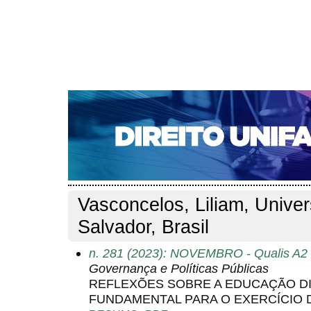
CAPA
SOBRE
ACESSO
CADASTRO
PESQ
NOTÍCIAS
EDIÇÕES DE Nº 1 A 100
WEBMAIL
Capa
Pesquisa
Perfil do autor
>
>
Perfil do autor
Vasconcelos, Liliam, Unive
Salvador, Brasil
n. 281 (2023): NOVEMBRO - Qualis A2 
Governança e Políticas Públicas
REFLEXÕES SOBRE A EDUCAÇÃO DI
FUNDAMENTAL PARA O EXERCÍCIO 