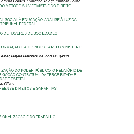
erreira Gomes, Francisco Thiago Pinheiro Leitão
 DO MÉTODO SUBJETIVISTA E DO DIREITO
L SOCIAL À EDUCAÇÃO: ANÁLISE À LUZ DA
 TRIBUNAL FEDERAL
ÃO DE HAVERES DE SOCIEDADES
FORMAÇÃO E À TECNOLOGIA PELO MINISTÉRIO
 Leiner, Mayna Marchiori de Moraes Dykstra
IZAÇÃO DO PODER PÚBLICO: O RELATÓRIO DE
RIGAÇÃO CONTRATUAL DA TERCEIRIZADA E
DADE ESTATAL
de Oliveira
NEENSE DIREITOS E GARANTIAS
SSIONALIZAÇÃO E DO TRABALHO