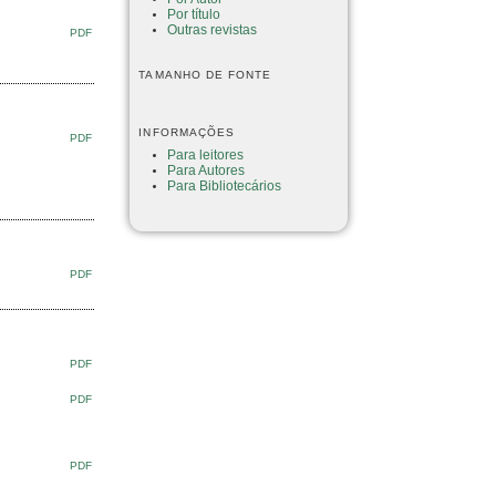
Por título
Outras revistas
PDF
TAMANHO DE FONTE
INFORMAÇÕES
PDF
Para leitores
Para Autores
Para Bibliotecários
PDF
PDF
PDF
PDF