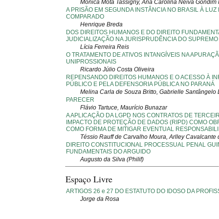
Mônica Mota Tassigny, Ana Carolina Neiva Gondim F
A PRISÃO EM SEGUNDA INSTÂNCIA NO BRASIL À LUZ
COMPARADO
Henrique Breda
DOS DIREITOS HUMANOS E DO DIREITO FUNDAMENTA
JUDICIALIZAÇÃO NA JURISPRUDÊNCIA DO SUPREMO
Lícia Ferreira Reis
O TRATAMENTO DE ATIVOS INTANGÍVEIS NA APURAÇ
UNIPROSSIONAIS
Ricardo Júlio Costa Oliveira
REPENSANDO DIREITOS HUMANOS E O ACESSO À IN
PÚBLICO E PELA DEFENSORIA PÚBLICA NO PARANÁ
Melina Carla de Souza Britto, Gabrielle Santângelo
PARECER
Flávio Tartuce, Maurício Bunazar
A APLICAÇÃO DA LGPD NOS CONTRATOS DE TERCEIR
IMPACTO DE PROTEÇÃO DE DADOS (RIPD) COMO OB
COMO FORMA DE MITIGAR EVENTUAL RESPONSABILI
Téssio Rauff de Carvalho Moura, Arlley Cavalcante 
DIREITO CONSTITUCIONAL PROCESSUAL PENAL GUI
FUNDAMENTAIS DO ARGUIDO
Augusto da Silva (Philif)
Espaço Livre
ARTIGOS 26 e 27 DO ESTATUTO DO IDOSO DA PROFI
Jorge da Rosa