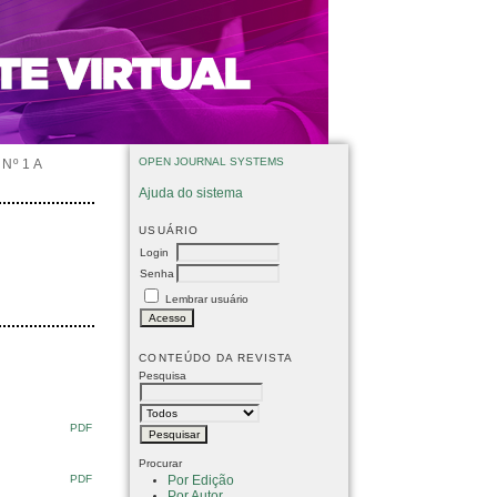
OPEN JOURNAL SYSTEMS
Nº 1 A
Ajuda do sistema
USUÁRIO
Login
Senha
Lembrar usuário
CONTEÚDO DA REVISTA
Pesquisa
PDF
Procurar
Por Edição
PDF
Por Autor