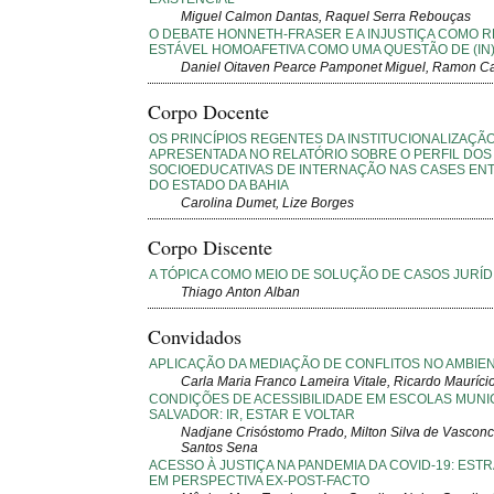
Miguel Calmon Dantas, Raquel Serra Rebouças
O DEBATE HONNETH-FRASER E A INJUSTIÇA COMO 
ESTÁVEL HOMOAFETIVA COMO UMA QUESTÃO DE (IN
Daniel Oitaven Pearce Pamponet Miguel, Ramon C
Corpo Docente
OS PRINCÍPIOS REGENTES DA INSTITUCIONALIZAÇÃ
APRESENTADA NO RELATÓRIO SOBRE O PERFIL DO
SOCIOEDUCATIVAS DE INTERNAÇÃO NAS CASES ENTR
DO ESTADO DA BAHIA
Carolina Dumet, Lize Borges
Corpo Discente
A TÓPICA COMO MEIO DE SOLUÇÃO DE CASOS JURÍD
Thiago Anton Alban
Convidados
APLICAÇÃO DA MEDIAÇÃO DE CONFLITOS NO AMBIEN
Carla Maria Franco Lameira Vitale, Ricardo Mauríc
CONDIÇÕES DE ACESSIBILIDADE EM ESCOLAS MUNIC
SALVADOR: IR, ESTAR E VOLTAR
Nadjane Crisóstomo Prado, Milton Silva de Vasconce
Santos Sena
ACESSO À JUSTIÇA NA PANDEMIA DA COVID-19: ES
EM PERSPECTIVA EX-POST-FACTO