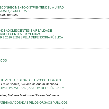
RECONHECIMENTO O STF ENTENDEU A UNIÃO
)JUSTIÇA CULTURAL?
aldas Barbosa
O DE ADOLESCENTES E A REALIDADE
S ADOLECENTES EM MEDIDAS
E 2020 E 2021 PELA DEFENSORIA PÚBLICA
ICOS
TE VIRTUAL: DESAFIOS E POSSIBILIDADES
io Freire Soares, Luciana de Aboim Machado
IPAIS PARA CRIANÇAS COM DEFICIÊNCIA EM
llos, Matheus Martins de Oliveira, Valdirene
TRATÉGIAS ADOTADAS PELOS ÓRGÃOS PÚBLICOS