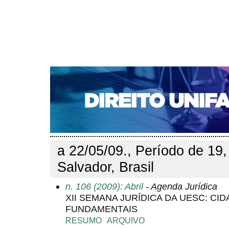
CAPA
SOBRE
ACESSO
CADASTRO
PESQ
NOTÍCIAS
EDIÇÕES DE Nº 1 A 100
WEBMAIL
Capa
Pesquisa
Perfil do autor
>
>
Perfil do autor
a 22/05/09., Período de 19
Salvador, Brasil
n. 106 (2009): Abril
- Agenda Jurídica
XII SEMANA JURÍDICA DA UESC: CID
FUNDAMENTAIS
RESUMO
ARQUIVO