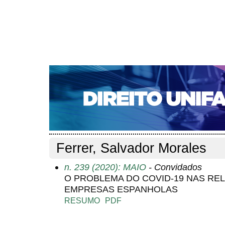
CAPA
SOBRE
ACESSO
CADASTRO
PESQ
NOTÍCIAS
EDIÇÕES DE Nº 1 A 100
WEBMAIL
Capa
Pesquisa
Perfil do autor
>
>
Perfil do autor
Ferrer, Salvador Morales
n. 239 (2020): MAIO
- Convidados
O PROBLEMA DO COVID-19 NAS RE
EMPRESAS ESPANHOLAS
RESUMO
PDF