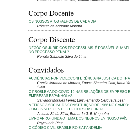
Corpo Docente
OS NOSSOS ATOS FALHOS DE CADA DIA
Rômulo de Andrade Moreira
Corpo Discente
NEGÓCIOS JURÍDICOS PROCESSUAIS: É POSSÍVEL SUA APL
NO PROCESSO PENAL?
Renata Gabrielle Silva de Lima
Convidados
AUDIÊNCIAS POR VIDEOCONFERÊNCIA NA JUSTIÇA DO TR
Camila Miranda de Moraes, Fausto Siqueira Gaia, Karla Y
Silva
O PROBLEMA DO COVID-19 NAS RELAÇÕES DE EMPREGO E
EMPRESAS ESPANHOLAS
Salvador Morales Ferrer, Luiz Fernando Cerqueira Leal
A EFICÁCIA SOCIAL DA CONSTITUIÇÃO DE 1988 NO CAMPO:
COM OS SERTÕES DE EUCLIDES DA CUNHA
Antonio Sá da Silva, Bernardo G. B. Nogueira
LIVRO APROFUNDA O TEMA DOS NEGROS EM NOSSO PAÍS
Raymundo Pinto
O CÓDIGO CIVIL BRASILEIRO E A PANDEMIA