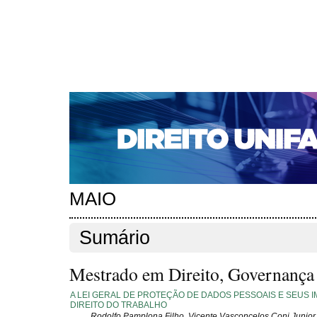
CAPA
SOBRE
ACESSO
CADASTRO
PESQ
NOTÍCIAS
EDIÇÕES DE Nº 1 A 100
WEBMAIL
Capa
Edições anteriores
n. 239 (2020)
>
>
n. 239 (2020)
MAIO
Sumário
Mestrado em Direito, Governança e
A LEI GERAL DE PROTEÇÃO DE DADOS PESSOAIS E SEUS 
DIREITO DO TRABALHO
Rodolfo Pamplona Filho, Vicente Vasconcelos Coni Junior