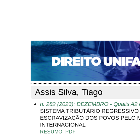
CAPA
SOBRE
ACESSO
CADASTRO
PESQ
NOTÍCIAS
EDIÇÕES DE Nº 1 A 100
WEBMAIL
Capa
Pesquisa
Perfil do autor
>
>
Perfil do autor
Assis Silva, Tiago
n. 282 (2023): DEZEMBRO - Qualis A2 
SISTEMA TRIBUTÁRIO REGRESSIVO E
ESCRAVIZAÇÃO DOS POVOS PELO 
INTERNACIONAL
RESUMO
PDF