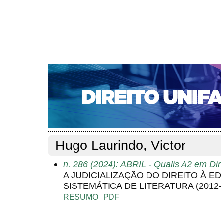
CAPA
SOBRE
ACESSO
CADASTRO
PESQ
NOTÍCIAS
EDIÇÕES DE Nº 1 A 100
WEBMAIL
Capa
Pesquisa
Perfil do autor
>
>
Perfil do autor
Hugo Laurindo, Victor
n. 286 (2024): ABRIL - Qualis A2 em Dir
A JUDICIALIZAÇÃO DO DIREITO À 
SISTEMÁTICA DE LITERATURA (2012-
RESUMO
PDF