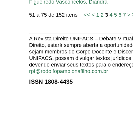
Figueiredo Vasconcelos, Diandra
51 a 75 de 152 itens
<<
<
1
2
3
4
5
6
7
>
A Revista Direito UNIFACS – Debate Virt
Direito, estará sempre aberta a oportunida
sejam membros do Corpo Docente e Discent
UNIFACS, possam divulgar textos jurídicos 
devendo enviar seus textos para o endereço
rpf@rodolfopamplonafilho.com.br
ISSN 1808-4435