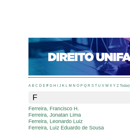
CAPA
SOBRE
ACESSO
CADASTRO
PESQ
NOTÍCIAS
EDIÇÕES DE Nº 1 A 100
WEBMAIL
Capa
Pesquisa
Índice de autores
>
>
Índice de autores
A
B
C
D
E
F
G
H
I
J
K
L
M
N
O
P
Q
R
S
T
U
V
W
X
Y
Z
Toda(
F
Ferreira, Francisco H.
Ferreira, Jonatan Lima
Ferreira, Leonardo Luiz
Ferreira, Luiz Eduardo de Sousa