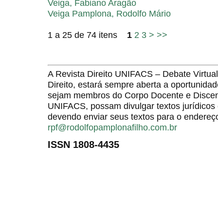
Veiga, Fabiano Aragão
Veiga Pamplona, Rodolfo Mário
1 a 25 de 74 itens
1
2
3
>
>>
A Revista Direito UNIFACS – Debate Virt
Direito, estará sempre aberta a oportunida
sejam membros do Corpo Docente e Discent
UNIFACS, possam divulgar textos jurídicos 
devendo enviar seus textos para o endereço
rpf@rodolfopamplonafilho.com.br
ISSN 1808-4435