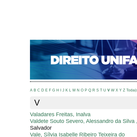
CAPA
SOBRE
ACESSO
CADASTRO
PESQ
NOTÍCIAS
EDIÇÕES DE Nº 1 A 100
WEBMAIL
Capa
Pesquisa
Índice de autores
>
>
Índice de autores
A
B
C
D
E
F
G
H
I
J
K
L
M
N
O
P
Q
R
S
T
U
V
W
X
Y
Z
Toda(
V
Valadares Freitas, Inalva
Valdete Souto Severo, Alessandro da Silva 
Salvador
Vale, Sílvia Isabelle Ribeiro Teixeira do