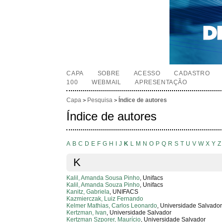
CAPA
SOBRE
ACESSO
CADASTRO
100
WEBMAIL
APRESENTAÇÃO
Capa
Pesquisa
Índice de autores
>
>
Índice de autores
A
B
C
D
E
F
G
H
I
J
K
L
M
N
O
P
Q
R
S
T
U
V
W
X
Y
Z
K
Kalil, Amanda Sousa Pinho
, Unifacs
Kalil, Amanda Souza Pinho
, Unifacs
Kanitz, Gabriela
, UNIFACS
Kazmierczak, Luiz Fernando
Kelmer Mathias, Carlos Leonardo
, Universidade Salvado
Kertzman, Ivan
, Universidade Salvador
Kertzman Szporer, Maurício
, Universidade Salvador