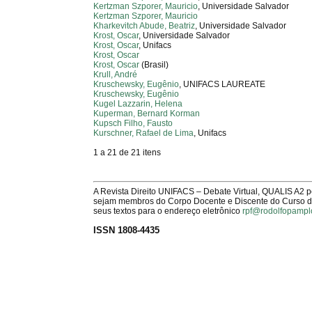
Kertzman Szporer, Mauricio
, Universidade Salvador
Kertzman Szporer, Mauricio
Kharkevitch Abude, Beatriz
, Universidade Salvador
Krost, Oscar
, Universidade Salvador
Krost, Oscar
, Unifacs
Krost, Oscar
Krost, Oscar
(Brasil)
Krull, André
Kruschewsky, Eugênio
, UNIFACS LAUREATE
Kruschewsky, Eugênio
Kugel Lazzarin, Helena
Kuperman, Bernard Korman
Kupsch Filho, Fausto
Kurschner, Rafael de Lima
, Unifacs
1 a 21 de 21 itens
A Revista Direito UNIFACS – Debate Virtual, QUALIS A2 
sejam membros do Corpo Docente e Discente do Curso de 
seus textos para o endereço eletrônico
rpf@rodolfopampl
ISSN 1808-4435