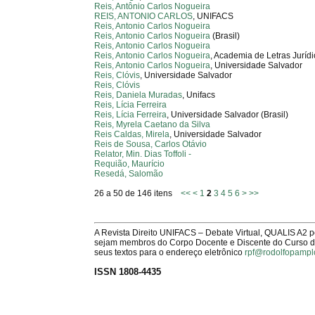
Reis, Antônio Carlos Nogueira
REIS, ANTONIO CARLOS
, UNIFACS
Reis, Antonio Carlos Nogueira
Reis, Antonio Carlos Nogueira
(Brasil)
Reis, Antonio Carlos Nogueira
Reis, Antonio Carlos Nogueira
, Academia de Letras Jurídi
Reis, Antonio Carlos Nogueira
, Universidade Salvador
Reis, Clóvis
, Universidade Salvador
Reis, Clóvis
Reis, Daniela Muradas
, Unifacs
Reis, Lícia Ferreira
Reis, Lícia Ferreira
, Universidade Salvador (Brasil)
Reis, Myrela Caetano da Silva
Reis Caldas, Mirela
, Universidade Salvador
Reis de Sousa, Carlos Otávio
Relator, Min. Dias Toffoli -
Requião, Maurício
Resedá, Salomão
26 a 50 de 146 itens
<<
<
1
2
3
4
5
6
>
>>
A Revista Direito UNIFACS – Debate Virtual, QUALIS A2 
sejam membros do Corpo Docente e Discente do Curso de 
seus textos para o endereço eletrônico
rpf@rodolfopampl
ISSN 1808-4435