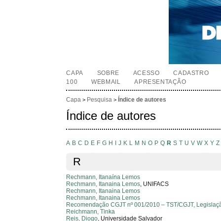
CAPA
SOBRE
ACESSO
CADASTRO
100
WEBMAIL
APRESENTAÇÃO
Capa
Pesquisa
Índice de autores
>
>
Índice de autores
A
B
C
D
E
F
G
H
I
J
K
L
M
N
O
P
Q
R
S
T
U
V
W
X
Y
Z
R
Rechmann, Itanaína Lemos
Rechmann, Itanaina Lemos
, UNIFACS
Rechmann, Itanaina Lemos
Rechmann, Itanaina Lemos
Recomendação CGJT nº 001/2010 – TST/CGJT, Legislaç
Reichmann, Tinka
Reis, Diogo
, Universidade Salvador