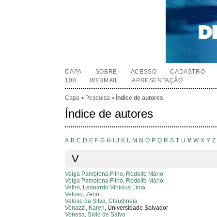
CAPA
SOBRE
ACESSO
CADASTRO
100
WEBMAIL
APRESENTAÇÃO
Capa
Pesquisa
Índice de autores
>
>
Índice de autores
A
B
C
D
E
F
G
H
I
J
K
L
M
N
O
P
Q
R
S
T
U
V
W
X
Y
Z
V
Veiga Pamplona Filho, Rodolfo Mário
Veiga Pamplona Filho, Rodolfo Mário
Velho, Leonardo Vinicius Lima
Veloso, Zeno
Veloso da Silva, Claudineia
Venazzi, Karen
, Universidade Salvador
Venosa, Sívio de Salvo