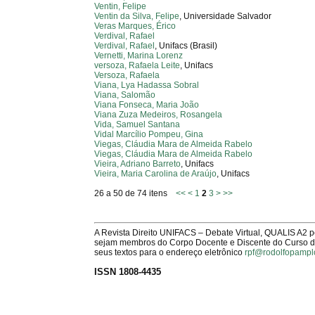
Ventin, Felipe
Ventin da Silva, Felipe
, Universidade Salvador
Veras Marques, Érico
Verdival, Rafael
Verdival, Rafael
, Unifacs (Brasil)
Vernetti, Marina Lorenz
versoza, Rafaela Leite
, Unifacs
Versoza, Rafaela
Viana, Lya Hadassa Sobral
Viana, Salomão
Viana Fonseca, Maria João
Viana Zuza Medeiros, Rosangela
Vida, Samuel Santana
Vidal Marcílio Pompeu, Gina
Viegas, Cláudia Mara de Almeida Rabelo
Viegas, Cláudia Mara de Almeida Rabelo
Vieira, Adriano Barreto
, Unifacs
Vieira, Maria Carolina de Araújo
, Unifacs
26 a 50 de 74 itens
<<
<
1
2
3
>
>>
A Revista Direito UNIFACS – Debate Virtual, QUALIS A2 
sejam membros do Corpo Docente e Discente do Curso de 
seus textos para o endereço eletrônico
rpf@rodolfopampl
ISSN 1808-4435