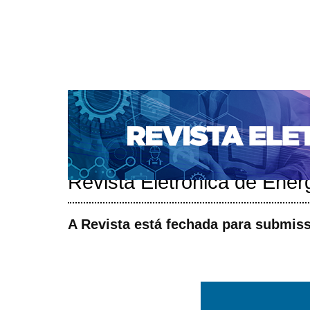
CAPA
SOBRE
ACESSO
CADASTRO
PESQ
NOTÍCIAS
SUBMISSÕES
PORTAL DE REVISTAS 
AUTORES
TUTORIAL PARA AVALIADORES
Capa
v. 6, n. 1 (2016)
>
Revista Eletrônica de Ener
A Revista está fechada para submis