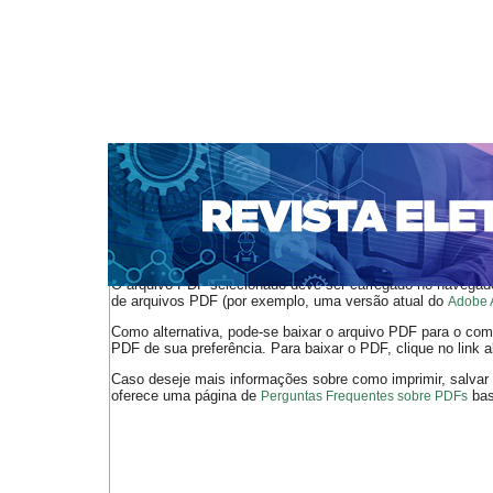
CAPA
SOBRE
ACESSO
CADASTRO
PESQ
NOTÍCIAS
SUBMISSÕES
PORTAL DE REVISTAS 
AUTORES
TUTORIAL PARA AVALIADORES
Capa
v. 4, n. 1 (2014)
Miranda
>
>
O arquivo PDF selecionado deve ser carregado no navegador
de arquivos PDF (por exemplo, uma versão atual do
Adobe 
Como alternativa, pode-se baixar o arquivo PDF para o comp
PDF de sua preferência. Para baixar o PDF, clique no link a
Caso deseje mais informações sobre como imprimir, salvar
oferece uma página de
bast
Perguntas Frequentes sobre PDFs