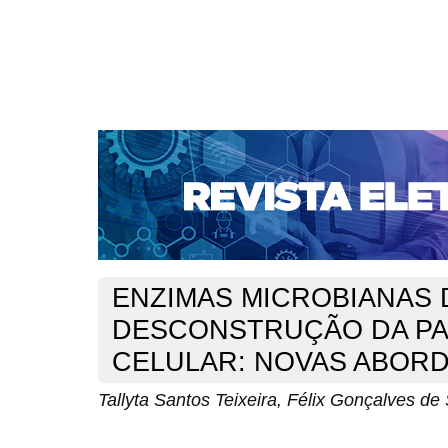
CAPA
SOBRE
ACESSO
CADASTRO
PESQ
NOTÍCIAS
SUBMISSÕES
PORTAL DE REVISTAS 
AUTORES
TUTORIAL PARA AVALIADORES
Capa
v. 6, n. 1 (2016)
Teixeira
>
>
ENZIMAS MICROBIANAS 
DESCONSTRUÇÃO DA P
CELULAR: NOVAS ABOR
Tallyta Santos Teixeira, Félix Gonçalves de