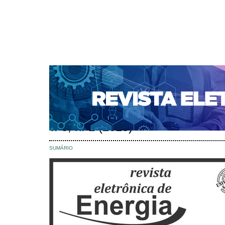
CAPA
SOBRE
ACESSO
CADASTRO
PESQ
NOTÍCIAS
SUBMISSÕES
PORTAL DE REVISTAS 
AUTORES
TUTORIAL PARA AVALIADORES
Capa
Edições anteriores
v. 5, n. 1 (2015)
>
>
v. 5, n. 1 (2015)
SUMÁRIO