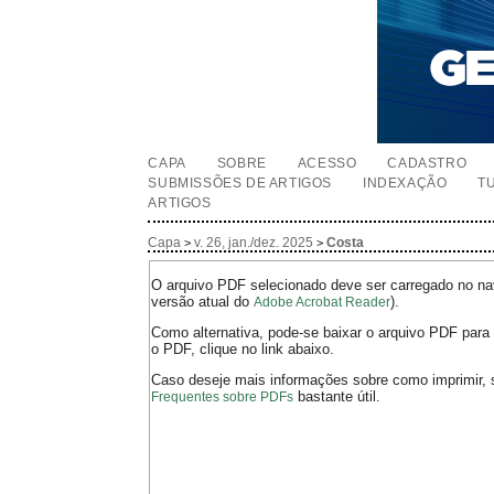
CAPA
SOBRE
ACESSO
CADASTRO
SUBMISSÕES DE ARTIGOS
INDEXAÇÃO
T
ARTIGOS
Capa
v. 26, jan./dez. 2025
Costa
>
>
O arquivo PDF selecionado deve ser carregado no nav
versão atual do
).
Adobe Acrobat Reader
Como alternativa, pode-se baixar o arquivo PDF para 
o PDF, clique no link abaixo.
Caso deseje mais informações sobre como imprimir, 
bastante útil.
Frequentes sobre PDFs