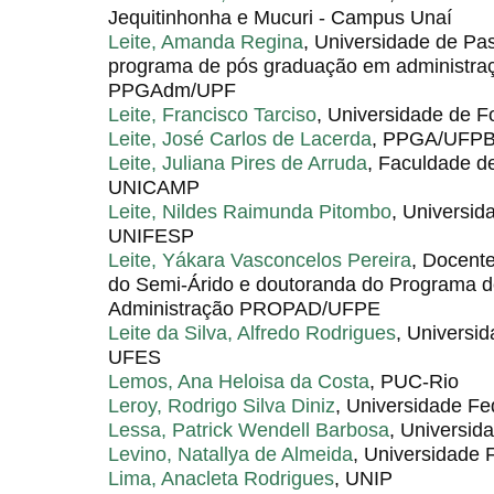
Jequitinhonha e Mucuri - Campus Unaí
Leite, Amanda Regina
, Universidade de Pa
programa de pós graduação em administraçã
PPGAdm/UPF
Leite, Francisco Tarciso
, Universidade de F
Leite, José Carlos de Lacerda
, PPGA/UFP
Leite, Juliana Pires de Arruda
, Faculdade d
UNICAMP
Leite, Nildes Raimunda Pitombo
, Universid
UNIFESP
Leite, Yákara Vasconcelos Pereira
, Docent
do Semi-Árido e doutoranda do Programa 
Administração PROPAD/UFPE
Leite da Silva, Alfredo Rodrigues
, Universid
UFES
Lemos, Ana Heloisa da Costa
, PUC-Rio
Leroy, Rodrigo Silva Diniz
, Universidade Fe
Lessa, Patrick Wendell Barbosa
, Universid
Levino, Natallya de Almeida
, Universidade 
Lima, Anacleta Rodrigues
, UNIP