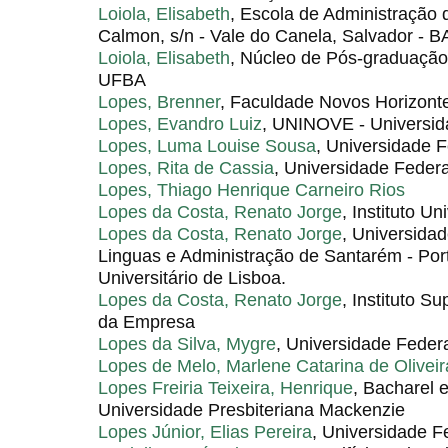
Loiola, Elisabeth
, Escola de Administração 
Calmon, s/n - Vale do Canela, Salvador - B
Loiola, Elisabeth
, Núcleo de Pós-graduação
UFBA
Lopes, Brenner
, Faculdade Novos Horizont
Lopes, Evandro Luiz
, UNINOVE - Universid
Lopes, Luma Louise Sousa
, Universidade 
Lopes, Rita de Cassia
, Universidade Federa
Lopes, Thiago Henrique Carneiro Rios
Lopes da Costa, Renato Jorge
, Instituto Un
Lopes da Costa, Renato Jorge
, Universidad
Linguas e Administração de Santarém - Portu
Universitário de Lisboa.
Lopes da Costa, Renato Jorge
, Instituto S
da Empresa
Lopes da Silva, Mygre
, Universidade Feder
Lopes de Melo, Marlene Catarina de Oliveir
Lopes Freiria Teixeira, Henrique
, Bacharel
Universidade Presbiteriana Mackenzie
Lopes Júnior, Elias Pereira
, Universidade F