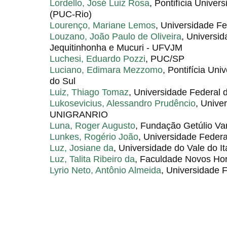
Lordello, José Luiz Rosa
, Pontifícia Univer
(PUC-Rio)
Lourenço, Mariane Lemos
, Universidade F
Louzano, João Paulo de Oliveira
, Universi
Jequitinhonha e Mucuri - UFVJM
Luchesi, Eduardo Pozzi
, PUC/SP
Luciano, Edimara Mezzomo
, Pontifícia Un
do Sul
Luiz, Thiago Tomaz
, Universidade Federal 
Lukosevicius, Alessandro Prudêncio
, Unive
UNIGRANRIO
Luna, Roger Augusto
, Fundação Getúlio V
Lunkes, Rogério João
, Universidade Federa
Luz, Josiane da
, Universidade do Vale do It
Luz, Talita Ribeiro da
, Faculdade Novos Hor
Lyrio Neto, Antônio Almeida
, Universidade 