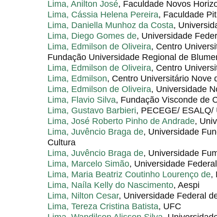
Lima, Anilton José
, Faculdade Novos Horiz
Lima, Cássia Helena Pereira
, Faculdade Pi
Lima, Daniella Munhoz da Costa
, Universi
Lima, Diego Gomes de
, Universidade Fede
Lima, Edmilson de Oliveira
, Centro Univers
Fundação Universidade Regional de Blum
Lima, Edmilson de Oliveira
, Centro Univers
Lima, Edmilson
, Centro Universitário Nove 
Lima, Edmilson de Oliveira
, Universidade N
Lima, Flavio Silva
, Fundação Visconde de C
Lima, Gustavo Barbieri
, PECEGE/ ESALQ/
Lima, José Roberto Pinho de Andrade
, Uni
Lima, Juvêncio Braga de
, Universidade Fu
Cultura
Lima, Juvêncio Braga de
, Universidade Fu
Lima, Marcelo Simão
, Universidade Federa
Lima, Maria Beatriz Coutinho Lourenço de
,
Lima, Naíla Kelly do Nascimento
, Aespi
Lima, Nilton Cesar
, Universidade Federal d
Lima, Tereza Cristina Batista
, UFC
Lima, Wandilson Alisson Silva
, Universidade