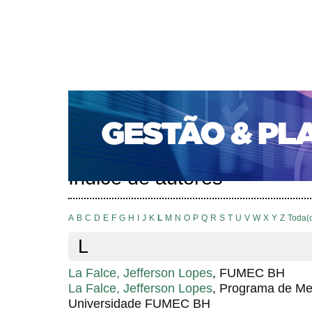
CAPA
SOBRE
ACESSO
CADASTRO
PESQ
PORTAL DE REVISTAS DA UNIFACS
SUBMISSÕES D
PARA SUBMISSÃO DE ARTIGOS
TUTORIAL PARA AV
Capa
Pesquisa
Índice de autores
>
>
Índice de autores
A
B
C
D
E
F
G
H
I
J
K
L
M
N
O
P
Q
R
S
T
U
V
W
X
Y
Z
Toda(
L
La Falce, Jefferson Lopes
, FUMEC BH
La Falce, Jefferson Lopes
, Programa de Me
Universidade FUMEC BH