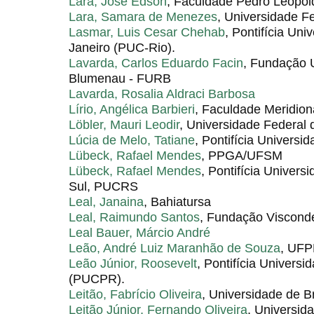
Lara, José Edson
, Faculdade Pedro Leopol
Lara, Samara de Menezes
, Universidade F
Lasmar, Luis Cesar Chehab
, Pontifícia Uni
Janeiro (PUC-Rio).
Lavarda, Carlos Eduardo Facin
, Fundação 
Blumenau - FURB
Lavarda, Rosalia Aldraci Barbosa
Lírio, Angélica Barbieri
, Faculdade Meridion
Löbler, Mauri Leodir
, Universidade Federal 
Lúcia de Melo, Tatiane
, Pontifícia Universi
Lübeck, Rafael Mendes
, PPGA/UFSM
Lübeck, Rafael Mendes
, Pontifícia Univer
Sul, PUCRS
Leal, Janaina
, Bahiatursa
Leal, Raimundo Santos
, Fundação Viscond
Leal Bauer, Márcio André
Leão, André Luiz Maranhão de Souza
, UF
Leão Júnior, Roosevelt
, Pontifícia Univers
(PUCPR).
Leitão, Fabrício Oliveira
, Universidade de B
Leitão Júnior, Fernando Oliveira
, Universid