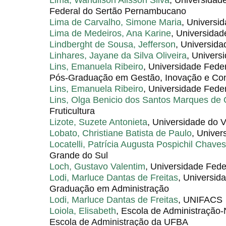
Federal do Sertão Pernambucano
Lima de Carvalho, Simone Maria
, Universi
Lima de Medeiros, Ana Karine
, Universida
Lindberght de Sousa, Jefferson
, Universid
Linhares, Jayane da Silva Oliveira
, Univers
Lins, Emanuela Ribeiro
, Universidade Fed
Pós-Graduação em Gestão, Inovação e C
Lins, Emanuela Ribeiro
, Universidade Fed
Lins, Olga Benicio dos Santos Marques de O
Fruticultura
Lizote, Suzete Antonieta
, Universidade do V
Lobato, Christiane Batista de Paulo
, Univer
Locatelli, Patrícia Augusta Pospichil Chaves
Grande do Sul
Loch, Gustavo Valentim
, Universidade Fed
Lodi, Marluce Dantas de Freitas
, Universid
Graduação em Administração
Lodi, Marluce Dantas de Freitas
, UNIFACS
Loiola, Elisabeth
, Escola de Administração
Escola de Administração da UFBA