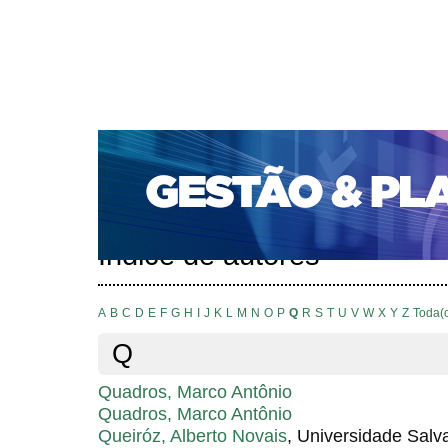
CAPA
SOBRE
ACESSO
CADASTRO
PESQ
PORTAL DE REVISTAS DA UNIFACS
SUBMISSÕES D
PARA SUBMISSÃO DE ARTIGOS
TUTORIAL PARA AV
Capa
Pesquisa
Índice de autores
>
>
Índice de autores
A
B
C
D
E
F
G
H
I
J
K
L
M
N
O
P
Q
R
S
T
U
V
W
X
Y
Z
Toda(
Q
Quadros, Marco Antônio
Quadros, Marco Antônio
Queiróz, Alberto Novais
, Universidade Sal