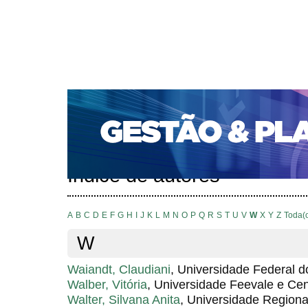
CAPA
SOBRE
ACESSO
CADASTRO
PESQ
PORTAL DE REVISTAS DA UNIFACS
SUBMISSÕES D
PARA SUBMISSÃO DE ARTIGOS
TUTORIAL PARA AV
Capa
Pesquisa
Índice de autores
>
>
Índice de autores
A
B
C
D
E
F
G
H
I
J
K
L
M
N
O
P
Q
R
S
T
U
V
W
X
Y
Z
Toda(
W
Waiandt, Claudiani
, Universidade Federal d
Walber, Vitória
, Universidade Feevale e Cen
Walter, Silvana Anita
, Universidade Region