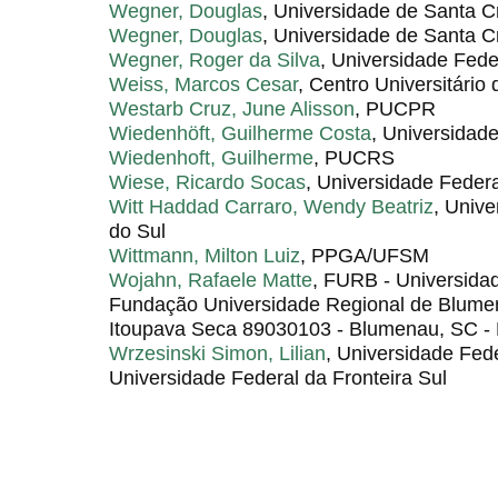
Wegner, Douglas
, Universidade de Santa C
Wegner, Douglas
, Universidade de Santa C
Wegner, Roger da Silva
, Universidade Fede
Weiss, Marcos Cesar
, Centro Universitário 
Westarb Cruz, June Alisson
, PUCPR
Wiedenhöft, Guilherme Costa
, Universidad
Wiedenhoft, Guilherme
, PUCRS
Wiese, Ricardo Socas
, Universidade Feder
Witt Haddad Carraro, Wendy Beatriz
, Univ
do Sul
Wittmann, Milton Luiz
, PPGA/UFSM
Wojahn, Rafaele Matte
, FURB - Universida
Fundação Universidade Regional de Blumen
Itoupava Seca 89030103 - Blumenau, SC - 
Wrzesinski Simon, Lilian
, Universidade Fed
Universidade Federal da Fronteira Sul