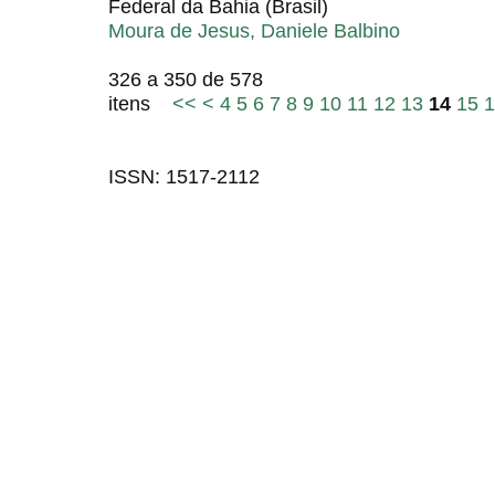
Federal da Bahia (Brasil)
Moura de Jesus, Daniele Balbino
326 a 350 de 578
itens
<<
<
4
5
6
7
8
9
10
11
12
13
14
15
1
ISSN: 1517-2112