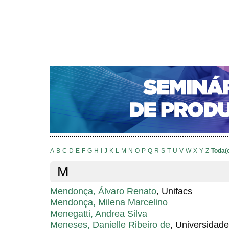
CAPA
SOBRE
ACESSO
CADASTRO
PESQ
NOTÍCIAS
PORTAL DE REVISTAS DA UNIFACS
S
Capa
Pesquisa
Índice de autores
>
>
Índice de autores
A
B
C
D
E
F
G
H
I
J
K
L
M
N
O
P
Q
R
S
T
U
V
W
X
Y
Z
Toda(
M
Mendonça, Álvaro Renato
, Unifacs
Mendonça, Milena Marcelino
Menegatti, Andrea Silva
Meneses, Danielle Ribeiro de
, Universidade