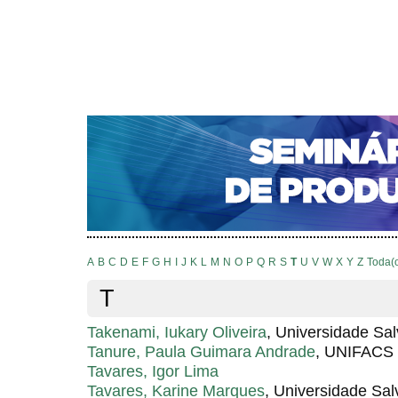
CAPA
SOBRE
ACESSO
CADASTRO
PESQ
NOTÍCIAS
PORTAL DE REVISTAS DA UNIFACS
S
Capa
Pesquisa
Índice de autores
>
>
Índice de autores
A
B
C
D
E
F
G
H
I
J
K
L
M
N
O
P
Q
R
S
T
U
V
W
X
Y
Z
Toda(
T
Takenami, Iukary Oliveira
, Universidade Sa
Tanure, Paula Guimara Andrade
, UNIFACS
Tavares, Igor Lima
Tavares, Karine Marques
, Universidade Sal