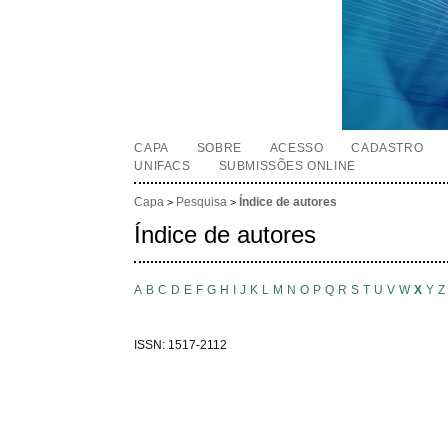
CAPA
SOBRE
ACESSO
CADASTRO
UNIFACS
SUBMISSÕES ONLINE
Capa
Pesquisa
Índice de autores
>
>
Índice de autores
A
B
C
D
E
F
G
H
I
J
K
L
M
N
O
P
Q
R
S
T
U
V
W
X
Y
Z
ISSN: 1517-2112