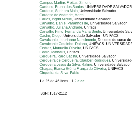
Campos Martins Freitas, Simone
Cardoso, Bruna dos Santos
, UNIVERSIDADE SALVADOR
Cardoso, Senhora Maia
, Universidade Salvador
Cardoso de Andrade, Marta
Carlos, Ingrid Mirele
, Universidade Salvador
Carvalho, Daniel Paranhos de
, Universidade Salvador
Carvalho, Juliana Andrade
, Unifacs
Carvalho Pinto, Fernanda Maria Souto
, Universidade Sal
Castro, Diego
, Universidade Salvador - UNIFACS
Cavalcante, Lourianne Nascimento
, Docente do curso de
Cavalcante Coutinho, Daiana
, UNIFACS- UNIVERSIDA
Cedraz, Manuella Oliveira
, UNIFACS
Cedro, Matheus
, Unifacs
Cerqueira, Ícaro Batista
, Universidade Salvador
Cerqueira de Cerqueira, Glauber Rodrigues
, Universida
Cerqueira Jesus da Silva, Raline
, Universidade Salvador 
Chagas, Bianca Glória França de Oliveira
, UNIFACS
Cirqueira da Silva, Fábio
1 a 25 de 46 itens
1
2
>
>>
ISSN: 1517-2112