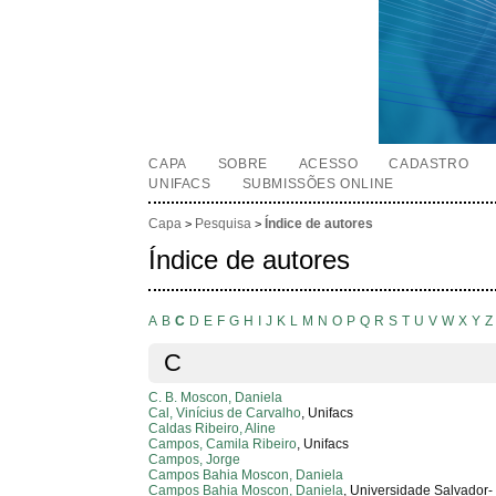
CAPA
SOBRE
ACESSO
CADASTRO
UNIFACS
SUBMISSÕES ONLINE
Capa
Pesquisa
Índice de autores
>
>
Índice de autores
A
B
C
D
E
F
G
H
I
J
K
L
M
N
O
P
Q
R
S
T
U
V
W
X
Y
Z
C
C. B. Moscon, Daniela
Cal, Vinícius de Carvalho
, Unifacs
Caldas Ribeiro, Aline
Campos, Camila Ribeiro
, Unifacs
Campos, Jorge
Campos Bahia Moscon, Daniela
Campos Bahia Moscon, Daniela
, Universidade Salvador-