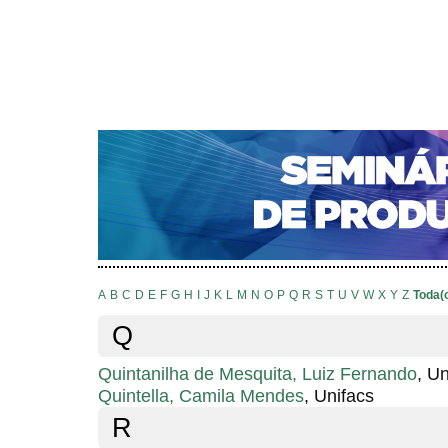
CAPA
SOBRE
ACESSO
CADASTRO
PESQ
NOTÍCIAS
PORTAL DE REVISTAS DA UNIFACS
S
Capa
Pesquisa
Índice de autores
>
>
Índice de autores
A
B
C
D
E
F
G
H
I
J
K
L
M
N
O
P
Q
R
S
T
U
V
W
X
Y
Z
Toda(
Q
Quintanilha de Mesquita, Luiz Fernando
, U
Quintella, Camila Mendes
, Unifacs
R