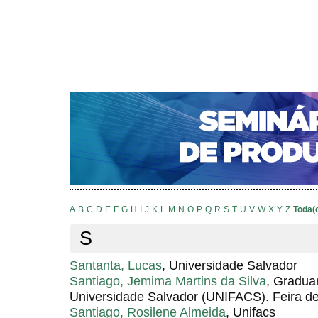
CAPA
SOBRE
ACESSO
CADASTRO
PESQ
NOTÍCIAS
PORTAL DE REVISTAS DA UNIFACS
S
Capa
Pesquisa
Índice de autores
>
>
Índice de autores
A
B
C
D
E
F
G
H
I
J
K
L
M
N
O
P
Q
R
S
T
U
V
W
X
Y
Z
Toda(
S
Santanta, Lucas
, Universidade Salvador
Santiago, Jemima Martins da Silva
, Gradua
Universidade Salvador (UNIFACS). Feira d
Santiago, Rosilene Almeida
, Unifacs