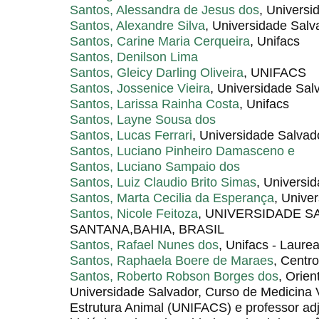
Santos, Alessandra de Jesus dos
, Univers
Santos, Alexandre Silva
, Universidade Sal
Santos, Carine Maria Cerqueira
, Unifacs
Santos, Denilson Lima
Santos, Gleicy Darling Oliveira
, UNIFACS
Santos, Jossenice Vieira
, Universidade Sal
Santos, Larissa Rainha Costa
, Unifacs
Santos, Layne Sousa dos
Santos, Lucas Ferrari
, Universidade Salvad
Santos, Luciano Pinheiro Damasceno e
Santos, Luciano Sampaio dos
Santos, Luiz Claudio Brito Simas
, Universi
Santos, Marta Cecilia da Esperança
, Unive
Santos, Nicole Feitoza
, UNIVERSIDADE S
SANTANA,BAHIA, BRASIL
Santos, Rafael Nunes dos
, Unifacs - Laure
Santos, Raphaela Boere de Maraes
, Centr
Santos, Roberto Robson Borges dos
, Orien
Universidade Salvador, Curso de Medicina V
Estrutura Animal (UNIFACS) e professor ad