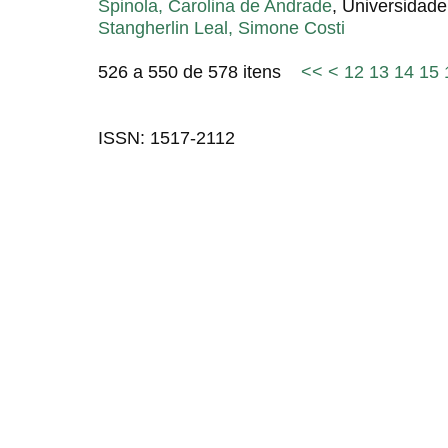
Spinola, Carolina de Andrade
, Universidad
Stangherlin Leal, Simone Costi
526 a 550 de 578 itens
<<
<
12
13
14
15
ISSN: 1517-2112