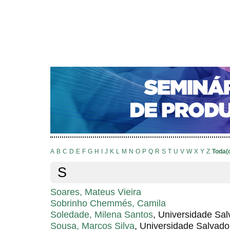
CAPA
SOBRE
ACESSO
CADASTRO
PESQ
NOTÍCIAS
PORTAL DE REVISTAS DA UNIFACS
S
Capa
Pesquisa
Índice de autores
>
>
Índice de autores
A
B
C
D
E
F
G
H
I
J
K
L
M
N
O
P
Q
R
S
T
U
V
W
X
Y
Z
Toda(
S
Soares, Mateus Vieira
Sobrinho Chemmés, Camila
Soledade, Milena Santos
, Universidade Sa
Sousa, Marcos Silva
, Universidade Salvad