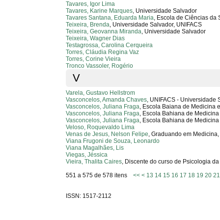
Tavares, Igor Lima
Tavares, Karine Marques
, Universidade Salvador
Tavares Santana, Eduarda Maria
, Escola de Ciências da
Teixeira, Brenda
, Universidade Salvador, UNIFACS
Teixeira, Geovanna Miranda
, Universidade Salvador
Teixeira, Wagner Dias
Testagrossa, Carolina Cerqueira
Torres, Cláudia Regina Vaz
Torres, Corine Vieira
Tronco Vassoler, Rogério
V
Varela, Gustavo Hellstrom
Vasconcelos, Amanda Chaves
, UNIFACS - Universidade 
Vasconcelos, Juliana Fraga
, Escola Baiana de Medicina 
Vasconcelos, Juliana Fraga
, Escola Bahiana de Medicina
Vasconcelos, Juliana Fraga
, Escola Bahiana de Medicina
Veloso, Roquevaldo Lima
Venas de Jesus, Nelson Felipe
, Graduando em Medicina, 
Viana Frugoni de Souza, Leonardo
Viana Magalhães, Lis
Viegas, Jéssica
Vieira, Thalita Caires
, Discente do curso de Psicologia d
551 a 575 de 578 itens
<<
<
13
14
15
16
17
18
19
20
2
ISSN: 1517-2112