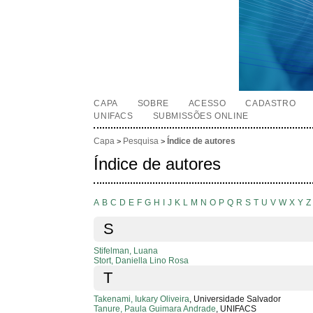
CAPA
SOBRE
ACESSO
CADASTRO
UNIFACS
SUBMISSÕES ONLINE
Capa
Pesquisa
Índice de autores
>
>
Índice de autores
A
B
C
D
E
F
G
H
I
J
K
L
M
N
O
P
Q
R
S
T
U
V
W
X
Y
Z
S
Stifelman, Luana
Stort, Daniella Lino Rosa
T
Takenami, Iukary Oliveira
, Universidade Salvador
Tanure, Paula Guimara Andrade
, UNIFACS