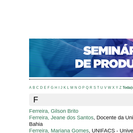
CAPA
SOBRE
ACESSO
CADASTRO
PESQ
NOTÍCIAS
PORTAL DE REVISTAS DA UNIFACS
S
Capa
Pesquisa
Índice de autores
>
>
Índice de autores
A
B
C
D
E
F
G
H
I
J
K
L
M
N
O
P
Q
R
S
T
U
V
W
X
Y
Z
Toda(
F
Ferreira, Gilson Brito
Ferreira, Jeane dos Santos
, Docente da Un
Bahia
Ferreira, Mariana Gomes
, UNIFACS - Unive