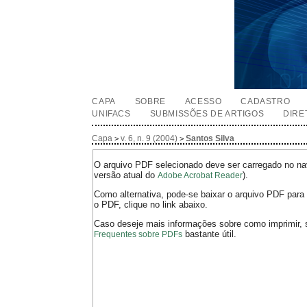
CAPA
SOBRE
ACESSO
CADASTRO
UNIFACS
SUBMISSÕES DE ARTIGOS
DIRE
Capa
v. 6, n. 9 (2004)
Santos Silva
>
>
O arquivo PDF selecionado deve ser carregado no nav
versão atual do
).
Adobe Acrobat Reader
Como alternativa, pode-se baixar o arquivo PDF para 
o PDF, clique no link abaixo.
Caso deseje mais informações sobre como imprimir, 
bastante útil.
Frequentes sobre PDFs