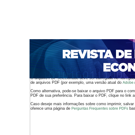
CAPA
SOBRE
ACESSO
CADASTRO
PESQ
NOTÍCIAS
PORTAL DE REVISTAS DA UNIFACS
S
BASES DE DADOS E INDEXADORES
Capa
v. 16, n. 29 (2014)
Goularti Filho
>
>
O arquivo PDF selecionado deve ser carregado no navegador
de arquivos PDF (por exemplo, uma versão atual do
Adobe 
Como alternativa, pode-se baixar o arquivo PDF para o comp
PDF de sua preferência. Para baixar o PDF, clique no link a
Caso deseje mais informações sobre como imprimir, salvar
oferece uma página de
bast
Perguntas Frequentes sobre PDFs