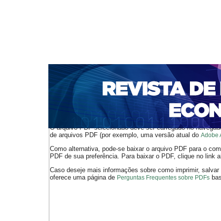
CAPA
SOBRE
ACESSO
CADASTRO
PESQ
NOTÍCIAS
PORTAL DE REVISTAS DA UNIFACS
S
BASES DE DADOS E INDEXADORES
Capa
v. 3, n. 4 (2001)
Silva Moreira
>
>
O arquivo PDF selecionado deve ser carregado no navegador
de arquivos PDF (por exemplo, uma versão atual do
Adobe 
Como alternativa, pode-se baixar o arquivo PDF para o comp
PDF de sua preferência. Para baixar o PDF, clique no link a
Caso deseje mais informações sobre como imprimir, salvar
oferece uma página de
bast
Perguntas Frequentes sobre PDFs