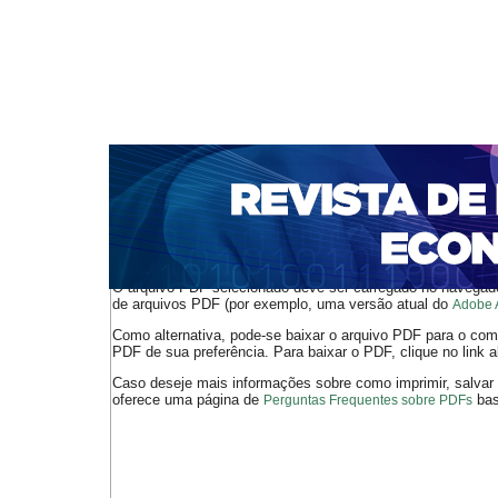
CAPA
SOBRE
ACESSO
CADASTRO
PESQ
NOTÍCIAS
PORTAL DE REVISTAS DA UNIFACS
S
BASES DE DADOS E INDEXADORES
Capa
Ano XXI - V. 3 - N. 44 - Dezembro de 2019
Teixeira
>
>
O arquivo PDF selecionado deve ser carregado no navegador
de arquivos PDF (por exemplo, uma versão atual do
Adobe 
Como alternativa, pode-se baixar o arquivo PDF para o comp
PDF de sua preferência. Para baixar o PDF, clique no link a
Caso deseje mais informações sobre como imprimir, salvar
oferece uma página de
bast
Perguntas Frequentes sobre PDFs