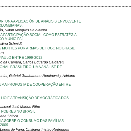
­­: UNA APLICACIÓN DE ANÁLISIS ENVOLVENTE
OLOMBIANAS.
o, Nilton Marques De oliveira
A PARTICIPAÇÃO SOCIAL COMO ESTRATÉGIA
O MUNICIPAL
istina Schmidt
S MORTES POR ARMAS DE FOGO NO BRASIL
rro
AULO ENTRE 1999-2012
o da Camara, Carlos Eduardo Caldarelli
NAL BRASILEIRO: UMA ANÁLISE DE
Benini, Gabriel Gualhanone Nemirovsky, Adriano
 UMA PROPOSTA DE COOPERAÇÃO ENTRE
LHO E A TRANSIÇÃO DEMOGRÁFICA DOS
 Pascoal José Marion Filho
S POBRES NO BRASIL
iana Sbicca
IA SOBRE O CONSUMO DAS FAMÍLIAS
-2009
 Lopes de Faria, Cristiana Tristão Rodrigues