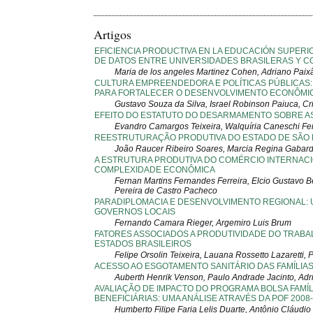
Artigos
EFICIENCIA PRODUCTIVA EN LA EDUCACIÓN SUPERIOR
DE DATOS ENTRE UNIVERSIDADES BRASILERAS Y C
Maria de los angeles Martinez Cohen, Adriano Paixã
CULTURA EMPREENDEDORA E POLÍTICAS PÚBLICAS: 
PARA FORTALECER O DESENVOLVIMENTO ECONÔMIC
Gustavo Souza da Silva, Israel Robinson Paiuca, Cr
EFEITO DO ESTATUTO DO DESARMAMENTO SOBRE A
Evandro Camargos Teixeira, Walquíria Caneschi Fe
REESTRUTURAÇÃO PRODUTIVA DO ESTADO DE SÃO P
João Raucer Ribeiro Soares, Marcia Regina Gabard
A ESTRUTURA PRODUTIVA DO COMÉRCIO INTERNACIO
COMPLEXIDADE ECONÔMICA
Fernan Martins Fernandes Ferreira, Elcio Gustavo 
Pereira de Castro Pacheco
PARADIPLOMACIA E DESENVOLVIMENTO REGIONAL:
GOVERNOS LOCAIS
Fernando Camara Rieger, Argemiro Luis Brum
FATORES ASSOCIADOS A PRODUTIVIDADE DO TRABA
ESTADOS BRASILEIROS
Felipe Orsolin Teixeira, Lauana Rossetto Lazaretti,
ACESSO AO ESGOTAMENTO SANITÁRIO DAS FAMÍLIA
Auberth Henrik Venson, Paulo Andrade Jacinto, Adr
AVALIAÇÃO DE IMPACTO DO PROGRAMA BOLSA FAMÍL
BENEFICIÁRIAS: UMA ANÁLISE ATRAVÉS DA POF 2008
Humberto Filipe Faria Lelis Duarte, Antônio Cláudio