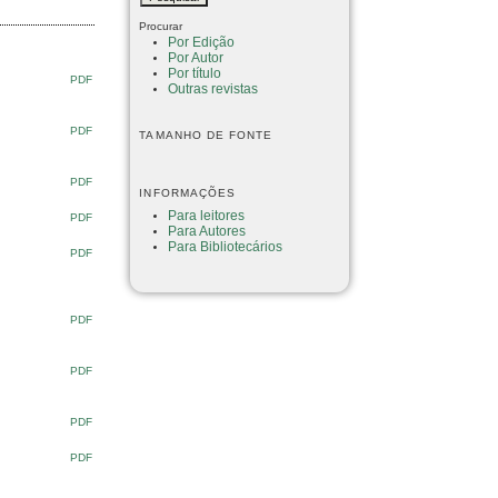
Procurar
Por Edição
Por Autor
Por título
PDF
Outras revistas
PDF
TAMANHO DE FONTE
PDF
INFORMAÇÕES
Para leitores
PDF
Para Autores
Para Bibliotecários
PDF
PDF
PDF
PDF
PDF