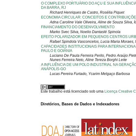
O COMPLEXO PORTUÁRIO DO AÇU E SUA INFLUÊNCI
DA BARRA, RJ
Richard Henriques de Castro, Rosélia Piquet
ECONOMIA CIRCULAR: CONCEITOS E CONTRIBUIÇÕ
Adna Caroline Vale Oliveira, Aline de Souza Silva,
FINANCIAMENTO DO DESENVOLVIMENTO
Marko Svec Silva, Noelio Dantaslé Spinola
EFEITO POLARIZADOR EM PEQUENOS CENTROS URBA
Rafael Spindola Vasconcelos, Lucia Maria Moraes,
CAPACIDADES INSTITUCIONAIS PARA INTERNACIONA
PAULO E GOIÂNIA
Luciano De Paula Ferreira Perilo, Pedro Araújo Pie
Nunes Ferreira Neto, Aline Tereza Borghi Leite
A INFLUÊNCIA DE UM POLO INDUSTRIAL NA GERAÇÃ
ANÁPOLIS-GO
Lucas Pereira Furtado, Ycarim Melgaço Barbosa
Este trabalho está licenciado sob uma
Licença Creative 
Diretórios, Bases de Dados e Indexadores