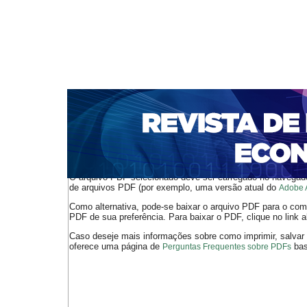
CAPA
SOBRE
ACESSO
CADASTRO
PESQ
NOTÍCIAS
PORTAL DE REVISTAS DA UNIFACS
S
BASES DE DADOS E INDEXADORES
Capa
Ano XXI - V. 3 - N. 44 - Dezembro de 2019
Rieger
>
>
O arquivo PDF selecionado deve ser carregado no navegador
de arquivos PDF (por exemplo, uma versão atual do
Adobe 
Como alternativa, pode-se baixar o arquivo PDF para o comp
PDF de sua preferência. Para baixar o PDF, clique no link a
Caso deseje mais informações sobre como imprimir, salvar
oferece uma página de
bast
Perguntas Frequentes sobre PDFs