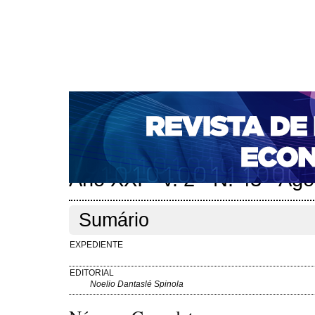
CAPA
SOBRE
ACESSO
CADASTRO
PESQ
NOTÍCIAS
PORTAL DE REVISTAS DA UNIFACS
S
BASES DE DADOS E INDEXADORES
Capa
Edições anteriores
Ano XXI - V. 2 - N. 43 - Agosto de 
>
>
Ano XXI - V. 2 - N. 43 - Ag
Sumário
EXPEDIENTE
EDITORIAL
Noelio Dantaslé Spinola