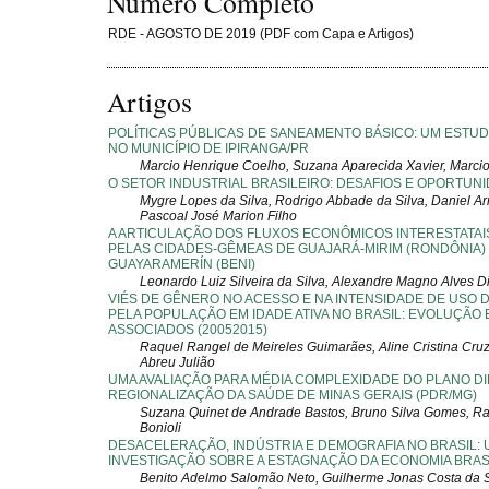
Número Completo
RDE - AGOSTO DE 2019 (PDF com Capa e Artigos)
Artigos
POLÍTICAS PÚBLICAS DE SANEAMENTO BÁSICO: UM ESTU
NO MUNICÍPIO DE IPIRANGA/PR
Marcio Henrique Coelho, Suzana Aparecida Xavier, Marci
O SETOR INDUSTRIAL BRASILEIRO: DESAFIOS E OPORTUN
Mygre Lopes da Silva, Rodrigo Abbade da Silva, Daniel Ar
Pascoal José Marion Filho
A ARTICULAÇÃO DOS FLUXOS ECONÔMICOS INTERESTATAI
PELAS CIDADES-GÊMEAS DE GUAJARÁ-MIRIM (RONDÔNIA)
GUAYARAMERÍN (BENI)
Leonardo Luiz Silveira da Silva, Alexandre Magno Alves D
VIÉS DE GÊNERO NO ACESSO E NA INTENSIDADE DE USO 
PELA POPULAÇÃO EM IDADE ATIVA NO BRASIL: EVOLUÇÃO 
ASSOCIADOS (20052015)
Raquel Rangel de Meireles Guimarães, Aline Cristina Cru
Abreu Julião
UMA AVALIAÇÃO PARA MÉDIA COMPLEXIDADE DO PLANO D
REGIONALIZAÇÃO DA SAÚDE DE MINAS GERAIS (PDR/MG)
Suzana Quinet de Andrade Bastos, Bruno Silva Gomes, Ra
Bonioli
DESACELERAÇÃO, INDÚSTRIA E DEMOGRAFIA NO BRASIL: 
INVESTIGAÇÃO SOBRE A ESTAGNAÇÃO DA ECONOMIA BRAS
Benito Adelmo Salomão Neto, Guilherme Jonas Costa da S