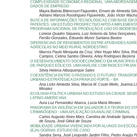
COMPLEXIDADE ECONÔMICA REGIONAL: UMA ABORDAGEM 
DADOS DE EMPREGO
Mayra Batista Bitencourt Fagundes, Ernani de Almeida Silv
Adriano Marcos Roodrigues Figueiredo, João Victor Mach
BUSCA DE INFORMAÇÕES TECNOLÓGICAS COM BASE EM 
PATENTES: UM ESTUDO PROSPECTIVO APÓS A IMPLEMENT
PROGRAMA NACIONAL DE PRODUÇÃO E USO DO BIODIESEL
Liziene Quadro Siqueira, Luiz Antonio da Silva Gonçalves, 
Ferrão-Gonzales, Eduardo Muniz Santana Bastos
DIFERENCIAIS DE RENDIMENTOS ENTRE ATIVIDADES AGRÍ
AGRÍCOLAS NO MEIO RURAL NORDESTINO
Marcos Paulo Mesquita da Cruz, Vitor Hugo Miro Silva, Ro
Campos, Celina Santos Oliveira, Arley Rodrigues Bezerra
O DESENVOLVIMENTO SOCIOECONÔMICO EM MUNICÍPIOS
DE PARQUES EÓLICOS: UMA ANÁLISE COM ÍNDICES FIRJAN
Silvia Helena Albuquerque Sales
COEXISTÊNCIA ENTRE O PASSADO E O FUTURO: TRANSF
URBANO-ESTRATÉGICA DA PRAIA DO FORTE – BA
Ana Licks Almeida Silva, Marcia M. Couto Mello, Joanna 
Minalez
ECOLOGIA POLÍTICA URBANA NO ESTUDO DA CIDADE SEG
LATINO-AMERICANA
Aura Luz Fernandez Abarca, Lucia Maria Moraes
PANORAMA DA VIOLÊNCIA EM SALVADOR E A TEORIA DO ST
CRIMINÓGENO - UMA APLICAÇÃO DA ANÁLISE CRIMINAL
Carlos Augusto Alves Marx, Carolina de Andrade Spinola
de Souza, José Gileá de Souza
MOBILIDADE URBANA VIVENCIADA POR ALUNOS DA ESCOL
(EJA) GOIÂNIA: ESTUDO DE CASO
Sandra Sena, José Leopoldo Jardim Filho, Pedro Araújo Pi