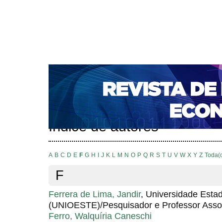
CAPA
SOBRE
ACESSO
CADASTRO
PESQ
NOTÍCIAS
PORTAL DE REVISTAS DA UNIFACS
S
BASES DE DADOS E INDEXADORES
Capa
Pesquisa
Índice de autores
>
>
Índice de autores
A
B
C
D
E
F
G
H
I
J
K
L
M
N
O
P
Q
R
S
T
U
V
W
X
Y
Z
Toda(
F
Ferrera de Lima, Jandir
, Universidade Esta
(UNIOESTE)/Pesquisador e Professor Asso
Ferro, Walquíria Caneschi