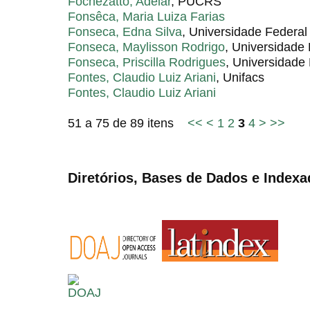
Fochezatto, Adelar
, PUCRS
Fonsêca, Maria Luiza Farias
Fonseca, Edna Silva
, Universidade Federal
Fonseca, Maylisson Rodrigo
, Universidade
Fonseca, Priscilla Rodrigues
, Universidade
Fontes, Claudio Luiz Ariani
, Unifacs
Fontes, Claudio Luiz Ariani
51 a 75 de 89 itens
<<
<
1
2
3
4
>
>>
Diretórios, Bases de Dados e Indexa