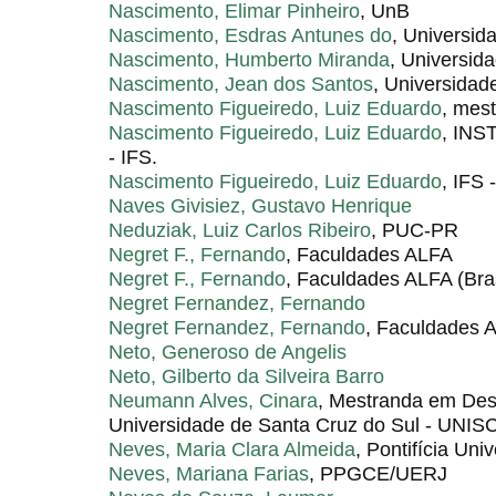
Nascimento, Elimar Pinheiro
, UnB
Nascimento, Esdras Antunes do
, Universid
Nascimento, Humberto Miranda
, Universid
Nascimento, Jean dos Santos
, Universidad
Nascimento Figueiredo, Luiz Eduardo
, mes
Nascimento Figueiredo, Luiz Eduardo
, IN
- IFS.
Nascimento Figueiredo, Luiz Eduardo
, IFS 
Naves Givisiez, Gustavo Henrique
Neduziak, Luiz Carlos Ribeiro
, PUC-PR
Negret F., Fernando
, Faculdades ALFA
Negret F., Fernando
, Faculdades ALFA (Bras
Negret Fernandez, Fernando
Negret Fernandez, Fernando
, Faculdades 
Neto, Generoso de Angelis
Neto, Gilberto da Silveira Barro
Neumann Alves, Cinara
, Mestranda em Des
Universidade de Santa Cruz do Sul - UNIS
Neves, Maria Clara Almeida
, Pontifícia Uni
Neves, Mariana Farias
, PPGCE/UERJ