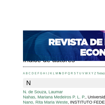
CAPA
SOBRE
ACESSO
CADASTRO
PESQ
NOTÍCIAS
PORTAL DE REVISTAS DA UNIFACS
S
BASES DE DADOS E INDEXADORES
Capa
Pesquisa
Índice de autores
>
>
Índice de autores
A
B
C
D
E
F
G
H
I
J
K
L
M
N
O
P
Q
R
S
T
U
V
W
X
Y
Z
Toda(
N
N. de Souza, Laumar
Nahas, Mariana Medeiros P. L. P.
, Universi
Nano, Rita Maria Weste
, INSTITUTO FEDE