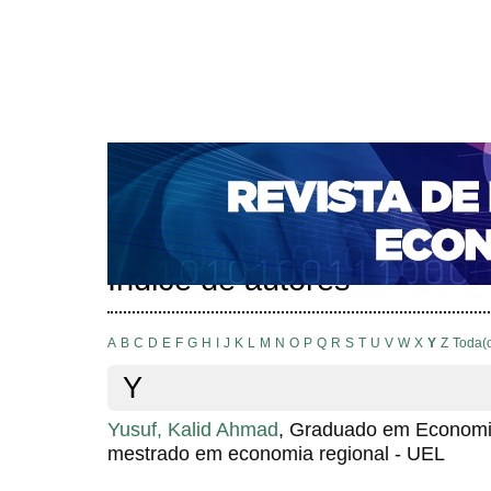
CAPA
SOBRE
ACESSO
CADASTRO
PESQ
NOTÍCIAS
PORTAL DE REVISTAS DA UNIFACS
S
BASES DE DADOS E INDEXADORES
Capa
Pesquisa
Índice de autores
>
>
Índice de autores
A
B
C
D
E
F
G
H
I
J
K
L
M
N
O
P
Q
R
S
T
U
V
W
X
Y
Z
Toda(
Y
Yusuf, Kalid Ahmad
, Graduado em Economi
mestrado em economia regional - UEL