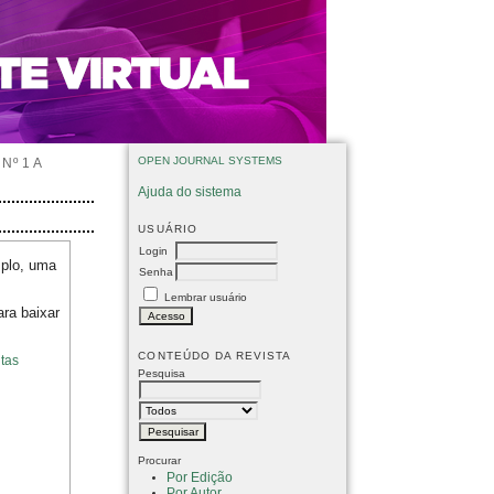
OPEN JOURNAL SYSTEMS
Nº 1 A
Ajuda do sistema
USUÁRIO
Login
mplo, uma
Senha
Lembrar usuário
ara baixar
CONTEÚDO DA REVISTA
tas
Pesquisa
Procurar
Por Edição
Por Autor