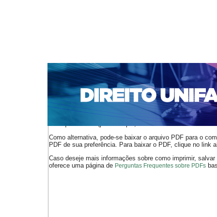
CAPA
SOBRE
ACESSO
CADASTRO
PESQ
NOTÍCIAS
EDIÇÕES DE Nº 1 A 100
WEBMAIL
Capa
n. 126 (2010)
Braga
>
>
O arquivo PDF selecionado deve ser carregado no navegador
de arquivos PDF (por exemplo, uma versão atual do
Adobe 
Como alternativa, pode-se baixar o arquivo PDF para o comp
PDF de sua preferência. Para baixar o PDF, clique no link a
Caso deseje mais informações sobre como imprimir, salvar
oferece uma página de
bast
Perguntas Frequentes sobre PDFs