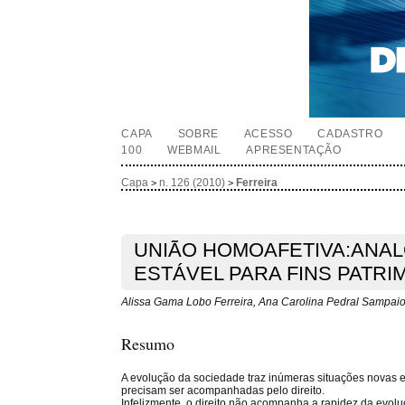
CAPA
SOBRE
ACESSO
CADASTRO
100
WEBMAIL
APRESENTAÇÃO
Capa
n. 126 (2010)
Ferreira
>
>
UNIÃO HOMOAFETIVA:ANAL
ESTÁVEL PARA FINS PATRI
Alissa Gama Lobo Ferreira, Ana Carolina Pedral Sampaio
Resumo
A evolução da sociedade traz inúmeras situações novas 
precisam ser acompanhadas pelo direito.
Infelizmente, o direito não acompanha a rapidez da evoluç