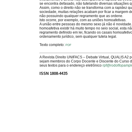
se encontra defasado, não tutelando diversas situações
Assim, como o direito não se transforma com a rapidez qu
sociedade, muitas relações acabam por ficar a margem de 
não possuindo qualquer regramento que as ordene.
Isto ocorre, por exemplo, com as uniões homoafetivas.
A união entre pessoas do mesmo sexo já não é novidade
homoafetiva existir há muito tempo no seio social, esta n
regramento definido em lei, ficando os casais homoafeti
ordenamento jurídico, sem qualquer tutela legal.
Texto completo:
PDF
A Revista Direito UNIFACS – Debate Virtual, QUALIS A2 
sejam membros do Corpo Docente e Discente do Curso de 
seus textos para o endereço eletrônico
rpf@rodolfopampl
ISSN 1808-4435