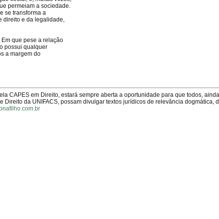
 que permeiam a sociedade.
e se transforma a
direito e da legalidade,
. Em que pese a relação
ão possui qualquer
vos a margem do
pela CAPES em Direito, estará sempre aberta a oportunidade para que todos, aind
Direito da UNIFACS, possam divulgar textos jurídicos de relevância dogmática, 
onafilho.com.br