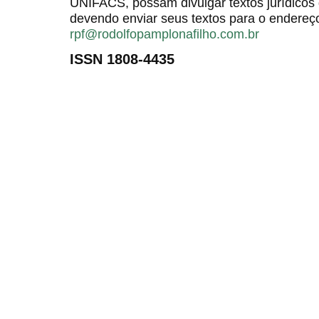
UNIFACS, possam divulgar textos jurídicos 
devendo enviar seus textos para o endereço
rpf@rodolfopamplonafilho.com.br
ISSN 1808-4435