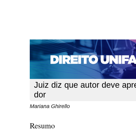
CAPA
SOBRE
ACESSO
CADASTRO
PESQ
NOTÍCIAS
EDIÇÕES DE Nº 1 A 100
WEBMAIL
Capa
n. 132 (2011)
Ghirello
>
>
Juiz diz que autor deve apr
dor
Mariana Ghirello
Resumo