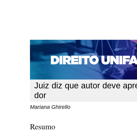
CAPA
SOBRE
ACESSO
CADASTRO
PESQ
NOTÍCIAS
EDIÇÕES DE Nº 1 A 100
WEBMAIL
Capa
n. 132 (2011)
Ghirello
>
>
Juiz diz que autor deve apr
dor
Mariana Ghirello
Resumo