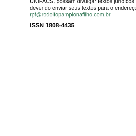
UNIFACS, possam divulgar textos jurídicos 
devendo enviar seus textos para o endereço
rpf@rodolfopamplonafilho.com.br
ISSN 1808-4435