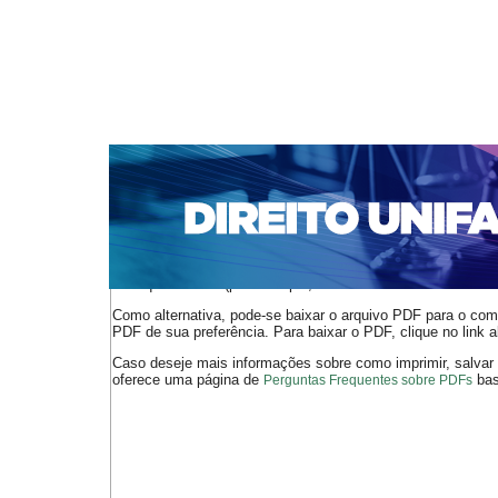
CAPA
SOBRE
ACESSO
CADASTRO
PESQ
NOTÍCIAS
EDIÇÕES DE Nº 1 A 100
WEBMAIL
Capa
n. 137 (2011)
Ribeiro
>
>
O arquivo PDF selecionado deve ser carregado no navegador
de arquivos PDF (por exemplo, uma versão atual do
Adobe 
Como alternativa, pode-se baixar o arquivo PDF para o comp
PDF de sua preferência. Para baixar o PDF, clique no link a
Caso deseje mais informações sobre como imprimir, salvar
oferece uma página de
bast
Perguntas Frequentes sobre PDFs