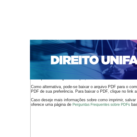
CAPA
SOBRE
ACESSO
CADASTRO
PESQ
NOTÍCIAS
EDIÇÕES DE Nº 1 A 100
WEBMAIL
Capa
n. 151 (2013)
Marinoni
>
>
O arquivo PDF selecionado deve ser carregado no navegador
de arquivos PDF (por exemplo, uma versão atual do
Adobe 
Como alternativa, pode-se baixar o arquivo PDF para o comp
PDF de sua preferência. Para baixar o PDF, clique no link a
Caso deseje mais informações sobre como imprimir, salvar
oferece uma página de
bast
Perguntas Frequentes sobre PDFs