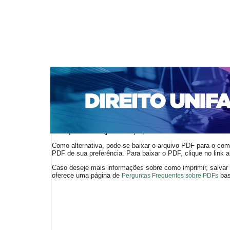
CAPA
SOBRE
ACESSO
CADASTRO
PESQ
NOTÍCIAS
EDIÇÕES DE Nº 1 A 100
WEBMAIL
Capa
n. 278 (2023)
Nérton Fernandes Távora Neto
>
>
O arquivo PDF selecionado deve ser carregado no navegador
de arquivos PDF (por exemplo, uma versão atual do
Adobe 
Como alternativa, pode-se baixar o arquivo PDF para o comp
PDF de sua preferência. Para baixar o PDF, clique no link a
Caso deseje mais informações sobre como imprimir, salvar
oferece uma página de
bast
Perguntas Frequentes sobre PDFs