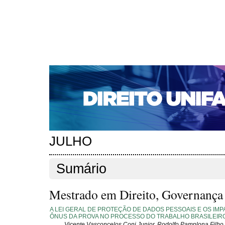
CAPA
SOBRE
ACESSO
CADASTRO
PESQ
NOTÍCIAS
EDIÇÕES DE Nº 1 A 100
WEBMAIL
Capa
Edições anteriores
n. 253 (2021)
>
>
n. 253 (2021)
JULHO
Sumário
Mestrado em Direito, Governança e
A LEI GERAL DE PROTEÇÃO DE DADOS PESSOAIS E OS IM
ÔNUS DA PROVA NO PROCESSO DO TRABALHO BRASILEIR
Vicente Vasconcelos Coni Junior, Rodolfo Pamplona Filho