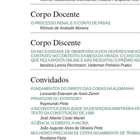
Corpo Docente
O PROCESSO PENAL E O CONTO DE FADAS
Rômulo de Andrade Moreira
Corpo Discente
DA NECESSIDADE DE OBSERVÂNCIA DOS DEVERES ANEXO
CONTRATO NO CONTEXTO DA MEGA DA VIRADA: O CASO 
QUE FEZ A APOSTA ONLINE E NÃO RESGATOU O PRÊMIO N
Itanaina Lemos Rechmann, Valternan Pinheiro Prates
Convidados
FUNDAMENTOS DO DIREITO DAS COISAS NA ALEMANHA
Leonardo Estevam de Assis Zanini
PRIVATIZAR OU ESTATIZAR?
Raymundo Pinto
A INCONSTITUCIONALIDADE DA DESPEDIDA ARBITRÁRIA F
TEXTO DA CONSTITUIÇÃO DE 1988
José Alberto Couto Maciel
A CIÊNCIA, O DIREITO, A VACINA
João Augusto Alves de Oliveira Pinto
MULHERES PRECISAM DE COTAS NO AMBIENTE DE TRABA
Rosilaine Faria