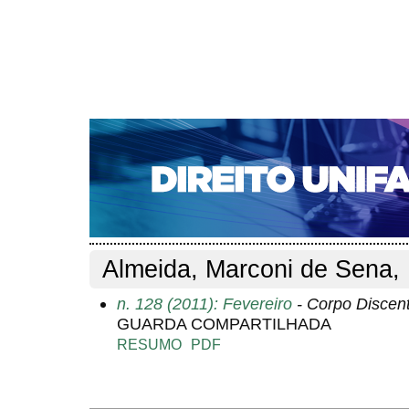
CAPA
SOBRE
ACESSO
CADASTRO
PESQ
NOTÍCIAS
EDIÇÕES DE Nº 1 A 100
WEBMAIL
Capa
Pesquisa
Perfil do autor
>
>
Perfil do autor
Almeida, Marconi de Sena
n. 128 (2011): Fevereiro
- Corpo Discen
GUARDA COMPARTILHADA
RESUMO
PDF