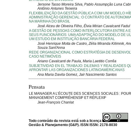
Jersone Tasso Moreira Silva, Pablo Assumpção Luna Cabr
Antônio Antunes Teixeira
FLEXIBILIZAÇÃO DA GESTÃO PÚBLICA COM UM MODELO HÍ
ADMINISTRAÇÃO GERENCIAL: O CONTRATO DE AUTONOMI
NA MARINHA DO BRASIL
José Alceu de Oliveira Filho, Élvia Mirian Cavalcanti Fadul
A GESTÃO DE PESSOAS COMO INTERLOCUTORA ENTRE A 
SEUS FUNCIONÁRIOS: UMA ADAPTAÇÃO DO MODELO DE UL
UM ESTUDO EM INSTITUIÇÃO BANCÁRIA FEDERAL
José Henrique Motta de Castro, Zélia Miranda Kilimnik, A
Souza Sant'Anna
REDE ORGANIZACIONAL COMO ESTRATÉGIA DE DESENVOL
CASO NETIMÓVEIS
Ariano Cavalcanti de Paula, Maria Laetitio Corrêa
SUBJETIVIDAD EN EL TRABAJO: DILEMAS Y REALIDADES 
AFRONTAR LAS ORGANIZACIONES LATINOAMERICANAS
Ana Maria Davila Gomez, Jair Nascimento Santos
Pensata
LE MANAGER A L’ÉCOUTE DES SCIENCES SOCIALES : POU
MANAGEMENT COMPRÉHENSIF ET RÉFLEXIF
Jean-François Chanlat
Todo conteúdo da revista está sob a licença
Gestão & Planejamento (G&P). ISSN ISSN: 2178-8030