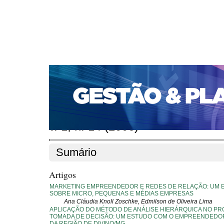
CAPA
SOBRE
ACESSO
CADASTRO
PESQ
PORTAL DE REVISTAS DA UNIFACS
SUBMISSÕES D
PARA SUBMISSÃO DE ARTIGOS
TUTORIAL PARA AV
Capa
Edições anteriores
v. 1, n. 14 (2006)
>
>
v. 1, n. 14 (2006)
Sumário
Artigos
MARKETING EMPREENDEDOR E REDES DE RELAÇÃO: UM 
SOBRE MICRO, PEQUENAS E MÉDIAS EMPRESAS
Ana Cláudia Knoll Zoschke, Edmilson de Oliveira Lima
APLICAÇÃO DO MÉTODO DE ANÁLISE HIERÁRQUICA NO P
TOMADA DE DECISÃO: UM ESTUDO COM O EMPREENDEDO
DA REGIÃO DE DIVINO/MG